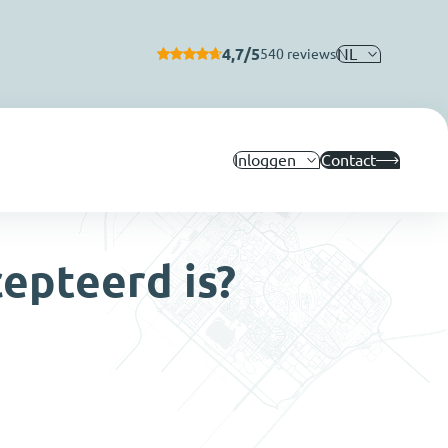
4,7/5
NL
540 reviews
Inloggen
Contact
epteerd is?