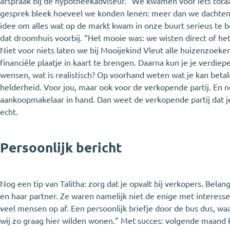
afspraak bij de hypotheekadviseur. “We kwamen voor iets totaa
gesprek bleek hoeveel we konden lenen: meer dan we dachten!
idee om alles wat op de markt kwam in onze buurt serieus te 
dat droomhuis voorbij. “Het mooie was: we wisten direct of het
Niet voor niets laten we bij Mooijekind Vleut alle huizenzoek
financiële plaatje in kaart te brengen. Daarna kun je je verdiepe
wensen, wat is realistisch? Op voorhand weten wat je kan betal
helderheid. Voor jou, maar ook voor de verkopende partij. En 
aankoopmakelaar in hand. Dan weet de verkopende partij dat je
echt.
Persoonlijk bericht
Nog een tip van Talitha: zorg dat je opvalt bij verkopers. Belang
en haar partner. Ze waren namelijk niet de enige met interesse
veel mensen op af. Een persoonlijk briefje door de bus dus, w
wij zo graag hier wilden wonen.” Met succes: volgende maand kr