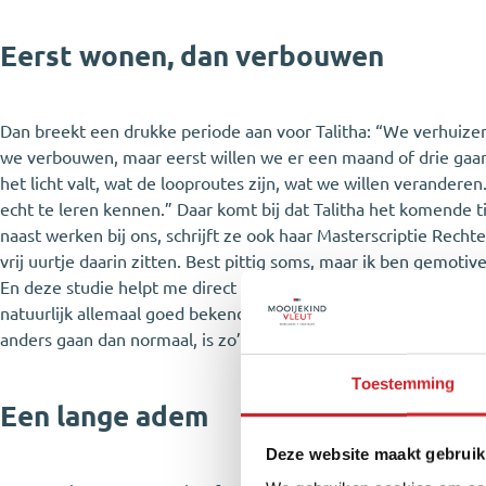
Eerst wonen, dan verbouwen
Dan breekt een drukke periode aan voor Talitha: “We verhuiz
we verbouwen, maar eerst willen we er een maand of drie gaa
het licht valt, wat de looproutes zijn, wat we willen veranderen
echt te leren kennen.” Daar komt bij dat Talitha het komende t
naast werken bij ons, schrijft ze ook haar Masterscriptie Rech
vrij uurtje daarin zitten. Best pittig soms, maar ik ben gemoti
En deze studie helpt me direct bij mijn werk bij Mooijekind Vle
natuurlijk allemaal goed bekend met juridische taal -, maar juis
anders gaan dan normaal, is zo’n juridische achtergrond heel w
Toestemming
Een lange adem
Deze website maakt gebruik