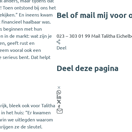
l anders, maar tijdens dat
 Toen ontstond bij ons het
Bel of mail mij voor 
bekijken.” En ineens kwam
 financieel haalbaar was.
ers beginnen met hun
023 – 303 01 99
Mail Talitha Eichel
n in de markt: wat zijn je
en, geeft rust en
Deel
neem vooral ook een
 serieus bent. Dat helpt
Deel deze pagina
rijk, bleek ook voor Talitha
 in het huis: “Er kwamen
aarin we uitlegden waarom
ijgen ze de sleutel.