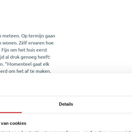
en meteen. Op termijn gaan
n wonen. Zélf ervaren hoe
. Fijn om het huis eerst
ijd al druk genoeg heeft:
ten. “Momenteel gaat elk
veerd om het af te maken.
ut. We zijn op kantoor
t als dingen net een beetje
aardevol.”
Details
 van cookies