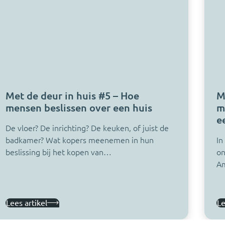
Met de deur in huis #5 – Hoe
M
mensen beslissen over een huis
m
e
De vloer? De inrichting? De keuken, of juist de
badkamer? Wat kopers meenemen in hun
In
beslissing bij het kopen van…
on
A
Lees artikel
Le