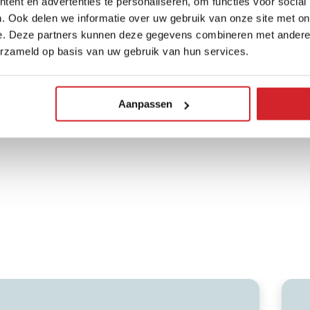
ent en advertenties te personaliseren, om functies voor social
d: “Een huis kopen is in
. Ook delen we informatie over uw gebruik van onze site met on
aten ontmoedigen als het –
e. Deze partners kunnen deze gegevens combineren met andere i
s je dan op een dag hoort
erzameld op basis van uw gebruik van hun services.
ng kan het dus: een huis
kind Vleut staat klaar om
Aanpassen