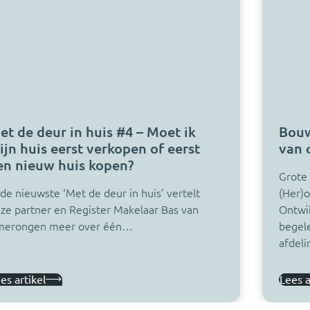
et de deur in huis #4 – Moet ik
Bouw
ijn huis eerst verkopen of eerst
van 
en nieuw huis kopen?
Grote
 de nieuwste ‘Met de deur in huis’ vertelt
(Her)o
ze partner en Register Makelaar Bas van
Ontwik
merongen meer over één…
begel
afdeli
es artikel
Lees a