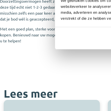
We gebruiken cookies om cont
Doorzettingsvermogen heeft ze gelukkig genoeg. Net als gedul
websiteverkeer te analyseren
deze tijd echt niet 1-2-3 gedaan. Je moet volhouden, je niet l
media, adverteren en analys
misschien zelfs een paar keer achter elkaar – niet lukt. Maar al
verstrekt of die ze hebben v
dat je bod wél is geaccepteerd, dan maakt dat alles goed!”
Met een goed plan, sterke voorbereiding en de juiste begeleidi
kopen. Benieuwd naar uw mogelijkheden? Ons team van Mooije
u te helpen!
Lees meer