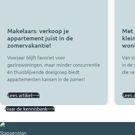
Makelaars: verkoop je
Met 
appartement juíst in de
klei
zomervakantie!
woni
Voorjaar blijft favoriet voor
Van s
gezinswoningen, maar minder concurrentie
in de
én thuisblijvende doelgroep biedt
die v
appartementen kansen in de zomer!
Lees artikel
Lees a
Naar de kennisbank
Stappenplan