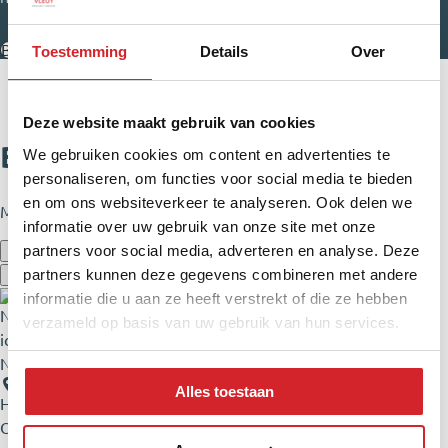
Bekijk het stappenplan
Toestemming
Details
Over
Deze website maakt gebruik van cookies
Bekijk onze woningen
We gebruiken cookies om content en advertenties te
personaliseren, om functies voor social media te bieden
en om ons websiteverkeer te analyseren. Ook delen we
Misschien staat jouw droomhuis er wel tussen.
informatie over uw gebruik van onze site met onze
partners voor social media, adverteren en analyse. Deze
partners kunnen deze gegevens combineren met andere
informatie die u aan ze heeft verstrekt of die ze hebben
verzameld op basis van uw gebruik van hun services.
Nieuw
Alles toestaan
Haarlem
Oude Stad