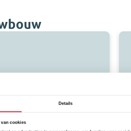
uwbouw
Met de deur in huis #9 –
M
Details
Nieuwbouwwoning kopen: een
o
proces waar je doorheen moet
w
 van cookies
Bij het kopen van een nieuwbouwwoning neem
In