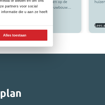
 media te bieden en om ons
 bij op de nieuwste ontwikkelingen op de
huize
ze partners voor social
izenmarkt. Dit keer: waarom nieuwbouw…
nformatie die u aan ze heeft
es artikel
Lees a
Alles toestaan
nplan