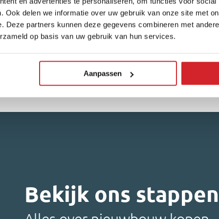
ent en advertenties te personaliseren, om functies voor social
je veel meer beslissingen dan bij een ‘gewoon’
je
. Ook delen we informatie over uw gebruik van onze site met on
huis. Welke dat zijn? Menno…
hu
e. Deze partners kunnen deze gegevens combineren met andere i
erzameld op basis van uw gebruik van hun services.
Lees artikel
Le
Aanpassen
Bekijk ons stappe