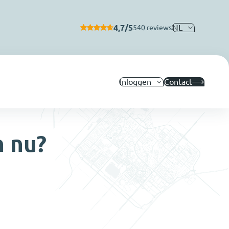
4,7/5
NL
540 reviews
Inloggen
Contact
 nu?