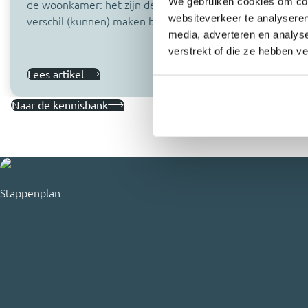
We gebruiken cookies om cont
de woonkamer: het zijn de kleine dingen die
websiteverkeer te analyseren
verschil (kunnen) maken bij de…
media, adverteren en analys
verstrekt of die ze hebben v
Lees artikel
Naar de kennisbank
Stappenplan