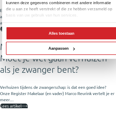
kunnen deze gegevens combineren met andere informatie
die u aan ze heeft verstrekt of die ze hebben verzameld op
Een klassieker: komen mensen bezichtigen, dan bak je… een
basis van uw gebruik van hun services.
appeltaart! Toch? Als het aan onze Register Makelaar en
appeltaart-fan Maarten…
Lees artikel
Alles toestaan
Met de deur in huis #7 –
Aanpassen
Moet je wel gaan verhuizen
als je zwanger bent?
Verhuizen tijdens de zwangerschap: is dat een goed idee?
Onze Register Makelaar (en vader) Marco Reurink vertelt je er
meer…
Lees artikel