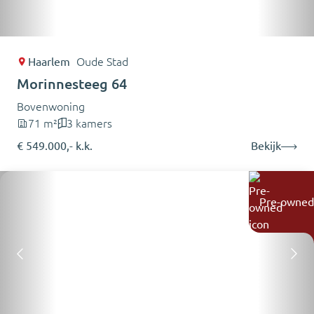
Haarlem
Oude Stad
Morinnesteeg 64
Bovenwoning
71 m²
3 kamers
€ 549.000,- k.k.
Bekijk
Pre-owned