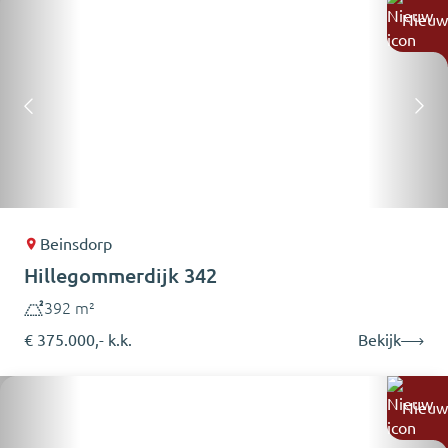
Nieuw
Beinsdorp
Hillegommerdijk 342
392 m²
€ 375.000,- k.k.
Bekijk
Nieuw