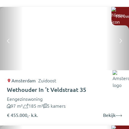
Nieuw
Amsterdam
Zuidoost
Wethouder In ’t Veldstraat 35
Eengezinswoning
97 m²
185 m²
5 kamers
€ 455.000,- k.k.
Bekijk