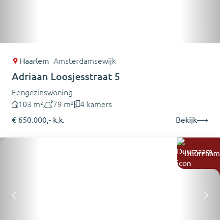
Haarlem
Amsterdamsewijk
Adriaan Loosjesstraat 5
Eengezinswoning
103 m²
79 m²
4 kamers
€ 650.000,- k.k.
Bekijk
Duurzaam