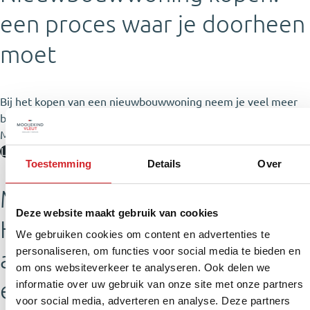
een proces waar je doorheen
moet
Bij het kopen van een nieuwbouwwoning neem je veel meer
beslissingen dan bij een ‘gewoon’ huis. Welke dat zijn?
Menno…
Lees artikel
Toestemming
Details
Over
Met de deur in huis #8 –
Deze website maakt gebruik van cookies
Heeft het zin om een
We gebruiken cookies om content en advertenties te
personaliseren, om functies voor social media te bieden en
appeltaart te bakken voor
om ons websiteverkeer te analyseren. Ook delen we
een bezichtiging?
informatie over uw gebruik van onze site met onze partners
voor social media, adverteren en analyse. Deze partners