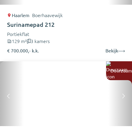
Haarlem
Boerhaavewijk
Surinamepad 212
Portiekflat
129 m²
3 kamers
€ 700.000,- k.k.
Bekijk
Duurzaam