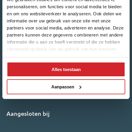
personaliseren, om functies voor social media te bieden
en om ons websiteverkeer te analyseren. Ook delen we
informatie over uw gebruik van onze site met onze
partners voor social media, adverteren en analyse. Deze
Welk nieuws ontvang je graag?
partners kunnen deze gegevens combineren met andere
Woonnieuws
Nieuwbouw-updates
informatie die u aan ze heeft verstrekt of die ze hebben
verzameld op basis van uw gebruik van hun services.
Ik ga akkoord met het
privacybeleid
.
Alles toestaan
Inschrijven
Reviews
Aanpassen
4,7/5
540 reviews
Aangesloten bij