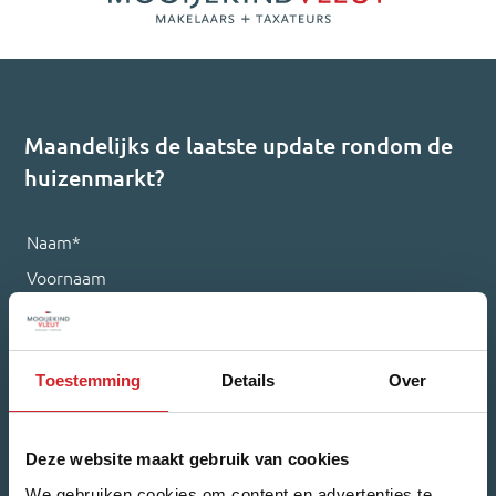
Maandelijks de laatste update rondom de
huizenmarkt?
Naam
*
Voornaam
Achternaam
Toestemming
Details
Over
Deze website maakt gebruik van cookies
E-mailadres
*
We gebruiken cookies om content en advertenties te