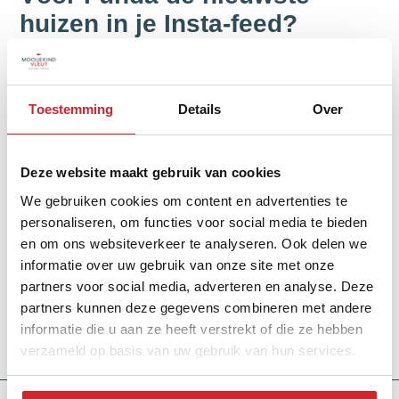
huizen in je Insta-feed?
Volg ons op instagram
Toestemming
Details
Over
Deze website maakt gebruik van cookies
We gebruiken cookies om content en advertenties te
Huis kopen voor pensioen
personaliseren, om functies voor social media te bieden
en om ons websiteverkeer te analyseren. Ook delen we
informatie over uw gebruik van onze site met onze
Uw droomhuis als pensioen? 6 overwegingen hoe uw
partners voor social media, adverteren en analyse. Deze
huis een duurzame investering kan zijn voor later! Lees
partners kunnen deze gegevens combineren met andere
verder:
informatie die u aan ze heeft verstrekt of die ze hebben
Lees meer
verzameld op basis van uw gebruik van hun services.
Downloads & Tools