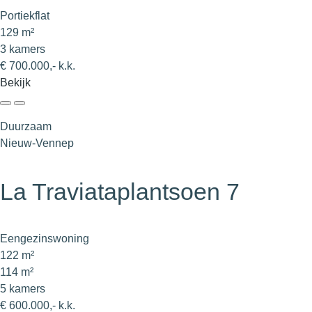
Portiekflat
129 m²
3 kamers
€ 700.000,- k.k.
Bekijk
Duurzaam
Nieuw-Vennep
La Traviataplantsoen 7
Eengezinswoning
122 m²
114 m²
5 kamers
€ 600.000,- k.k.