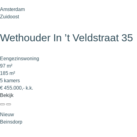
Amsterdam
Zuidoost
Wethouder In ’t Veldstraat 35
Eengezinswoning
97 m²
185 m²
5 kamers
€ 455.000,- k.k.
Bekijk
Nieuw
Beinsdorp