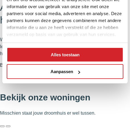
Alles over het kopen van een
informatie over uw gebruik van onze site met onze
partners voor social media, adverteren en analyse. Deze
huis
partners kunnen deze gegevens combineren met andere
informatie die u aan ze heeft verstrekt of die ze hebben
verzameld op basis van uw gebruik van hun services.
Wat komt er allemaal kijken bij het kopen van een huis? Je
leest het in ons stappenplan over een huis kopen. Inclusief
handige tijdlijn en fijne video’s.
Alles toestaan
Bekijk het stappenplan
Aanpassen
Bekijk onze woningen
Misschien staat jouw droomhuis er wel tussen.