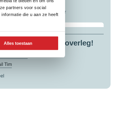
 media te bieden en om ons
im Boekee
ze partners voor social
M Makelaar – Register Taxateur
nformatie die u aan ze heeft
Meer over Tim
el of mail mij voor overleg!
Alles toestaan
3 – 542 02 44
il Tim
el