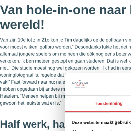
Van hole-in-one naar 
wereld!
Van zijn 10e tot zijn 21e kon je Tim dagelijks op de golfbaan vi
voor moest wijken: golfpro worden.” Desondanks lukte het net ni
allemaal jongere spelers om me heen die óók nog eens beter w
verkeken. Ik ben meteen gestopt en gaan studeren. Dat is wel k
niet.” Die studie moest nog wel gekozen worden. “Ik had in eers
woningfotograaf is, regelde dat ik met een bevriende makelaar
vak!” Fast forward naar nu: na een diploma Vastgoed en Makel
hebben opgedaan bij andere makelaarskantoren in de regio, is Ti
Haarlem. “Mensen helpen bij misschien wel de belangrijkste st
gewoon het leukste wat er is.”
Toestemming
Half werk, half resultaat
Deze website maakt gebruik