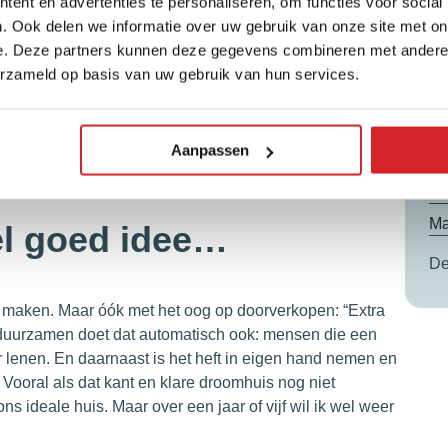
ent en advertenties te personaliseren, om functies voor social
T
. Ook delen we informatie over uw gebruik van onze site met on
NV
raag vast in dingen: “Mijn vriendin en ik hebben vorig jaar
e. Deze partners kunnen deze gegevens combineren met andere i
en verduurzamen zijn. Nieuwe vloer erin met
erzameld op basis van uw gebruik van hun services.
en half jaar wel klaar te zijn, maar dat viel tegen. We
Het ding is: we doen vrijwel alles zélf. En ik wil
B
fectionist. Daar worden ook wel grapjes over gemaakt
Aanpassen
02
Ma
l goed idee…
De
t maken. Maar óók met het oog op doorverkopen: “Extra
erduurzamen doet dat automatisch ook: mensen die een
 lenen. En daarnaast is het heft in eigen hand nemen en
Vooral als dat kant en klare droomhuis nog niet
ons ideale huis. Maar over een jaar of vijf wil ik wel weer