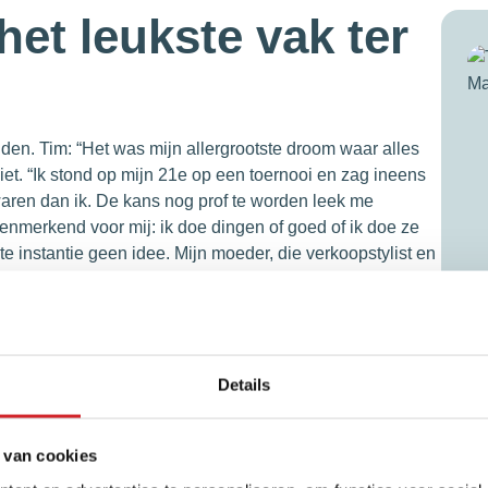
het leukste vak ter
nden. Tim: “Het was mijn allergrootste droom waar alles
et. “Ik stond op mijn 21e op een toernooi en zag ineens
aren dan ik. De kans nog prof te worden leek me
enmerkend voor mij: ik doe dingen of goed of ik doe ze
te instantie geen idee. Mijn moeder, die verkoopstylist en
 mocht meelopen. Het was meteen duidelijk: wát een leuk
aardij van de Hogeschool Rotterdam en ervaring te
m nu hartstikke op zijn plek bij Mooijekind Vleut in
ap in hun leven – het kopen van een nieuw huis – is
Details
 van cookies
Ge