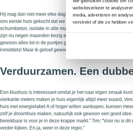
We gebruiken cookies om cont
websiteverkeer te analyseren
Hij mag dan niet meer elke dag golfen, hij bijt zich nog steeds g
media, adverteren en analys
ons eerste huis gekocht dat we nu volledig aan het verbouwen 
verstrekt of die ze hebben v
schuimbeton, isolatie in alle muren, nieuw dak. We dachten met e
zijn nu negen maanden bezig en hebben er nog wel twee te gaan. 
gewoon alles tot in de puntjes goed hebben. Ben een echte per
inmiddels! Maar ik geloof gewoon niet in half werk.”
Verduurzamen. Een dubbe
Een klushuis is interessant omdat je het naar eigen smaak kun
vierkante meters maken je huis eigenlijk altijd meer waard. V
huis met energielabel A of hoger willen aankopen, kunnen meer
zelf je droomhuis maken, natuurlijk ook gewoon een goed idee. 
bereikbaar is voor je in deze krappe markt.” Tim: “Voor nu is dit 
verder kijken. En ja, weer in deze regio.”