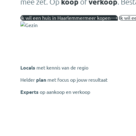
mee zet. Op
koop
óf
verkoop
. Bes
Ik wil een huis in Haarlemmermeer kopen
Ik wil 
Locals
met kennis van de regio
Helder
plan
met focus op jouw resultaat
Experts
op aankoop en verkoop