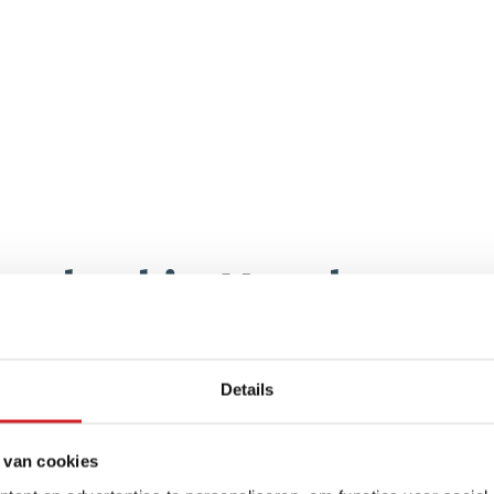
naanbod in Haarlemm
Details
 van cookies