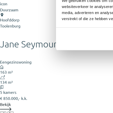
We gebruiken cookies om cont
websiteverkeer te analyseren
Duurzaam
media, adverteren en analys
verstrekt of die ze hebben v
Hoofddorp
Toolenburg
Jane Seymourlaan 45
Eengezinswoning
163 m²
134 m²
5 kamers
€ 850.000,- k.k.
Bekijk