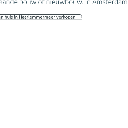
taande bouw óf nieuwbouw. In Amsterdam e
een huis in Haarlemmermeer verkopen