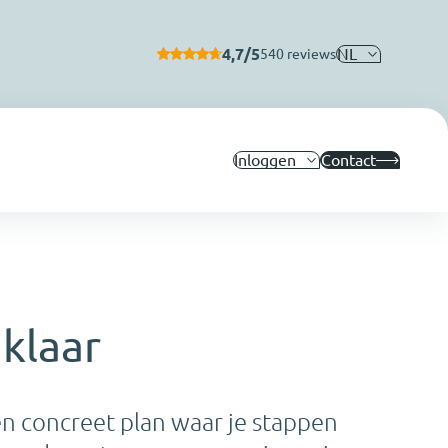
4,7/5
NL
540 reviews
Inloggen
Contact
klaar
en concreet plan waar je stappen