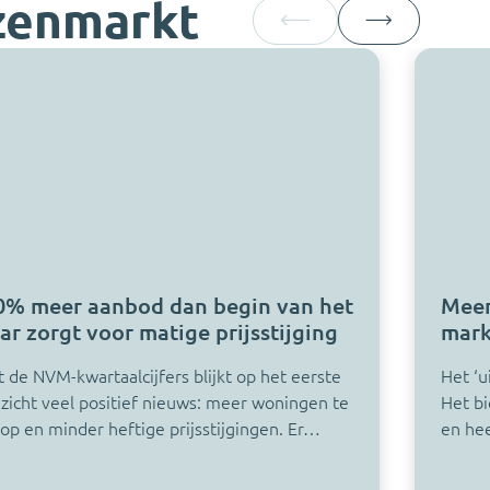
izenmarkt
0% meer aanbod dan begin van het
Meer
aar zorgt voor matige prijsstijging
mark
t de NVM-kwartaalcijfers blijkt op het eerste
Het ‘u
zicht veel positief nieuws: meer woningen te
Het bi
op en minder heftige prijsstijgingen. Er…
en he