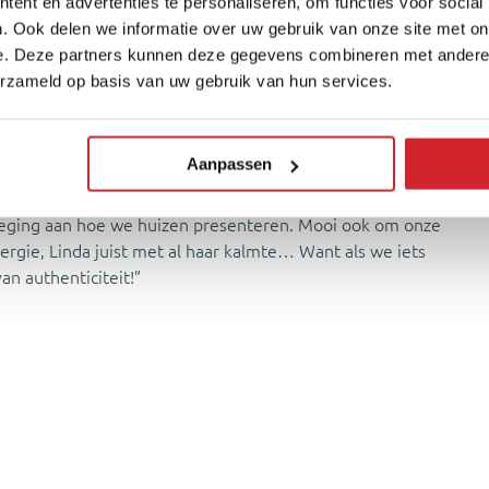
ent en advertenties te personaliseren, om functies voor social
eren. Zo kun je je als koper beter voorstellen hoe het er
. Ook delen we informatie over uw gebruik van onze site met on
 het de Amstel of het Spaarne kunt laten suppen in een
e. Deze partners kunnen deze gegevens combineren met andere i
AI Agent die jouw bewegingen volgt. Eigenlijk
erzameld op basis van uw gebruik van hun services.
oon erop en de tool volgt jou terwijl je door een ruimte
Aanpassen
 voor zich: “Heel persoonlijke video’s waarmee je de kijker
da van de makelaar hoeft te matchen met die van de
evoeging aan hoe we huizen presenteren. Mooi ook om onze
ergie, Linda juist met al haar kalmte… Want als we iets
n authenticiteit!”