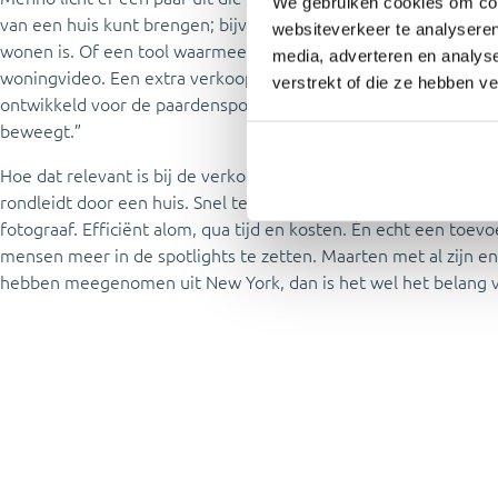
We gebruiken cookies om cont
van een huis kunt brengen; bijvoorbeeld door lichtinval te simul
websiteverkeer te analyseren
wonen is. Of een tool waarmee je mid-winter toch iemand over
media, adverteren en analys
woningvideo. Een extra verkoopargument! Ook mooi: een video-
verstrekt of die ze hebben v
ontwikkeld voor de paardensport. Je zet een statief neer, telef
beweegt.”
Hoe dat relevant is bij de verkoop van een huis? Bas ziet het al
rondleidt door een huis. Snel te maken, zonder dat je de agen
fotograaf. Efficiënt alom, qua tijd en kosten. Én echt een to
mensen meer in de spotlights te zetten. Maarten met al zijn en
hebben meegenomen uit New York, dan is het wel het belang va