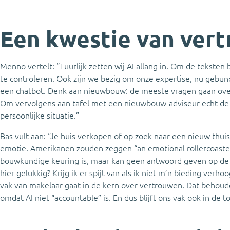
Een kwestie van ver
Menno vertelt: “Tuurlijk zetten wij AI allang in. Om de teksten
te controleren. Ook zijn we bezig om onze expertise, nu gebun
een chatbot. Denk aan nieuwbouw: de meeste vragen gaan over h
Om vervolgens aan tafel met een nieuwbouw-adviseur echt de d
persoonlijke situatie.”
Bas vult aan: “Je huis verkopen of op zoek naar een nieuw thuis i
emotie. Amerikanen zouden zeggen “an emotional rollercoaster
bouwkundige keuring is, maar kan geen antwoord geven op de vr
hier gelukkig? Krijg ik er spijt van als ik niet m’n bieding ver
vak van makelaar gaat in de kern over vertrouwen. Dat behou
omdat AI niet “accountable” is. En dus blijft ons vak ook in d