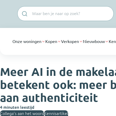
Navigatie overslaan
Onze woningen
Kopen
Verkopen
Nieuwbouw
Ken
Meer AI in de makela
betekent ook: meer 
aan authenticiteit
4 minuten leestijd
Collega’s aan het woord
Kennisartikel