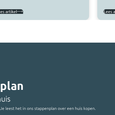
es artikel
Lees a
nplan
huis
 Je leest het in ons stappenplan over een huis kopen.