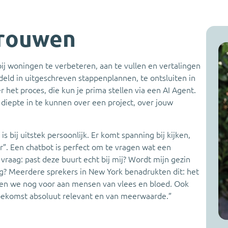
trouwen
 bij woningen te verbeteren, aan te vullen en vertalingen
deld in uitgeschreven stappenplannen, te ontsluiten in
et proces, die kun je prima stellen via een AI Agent.
iepte in te kunnen over een project, over jouw
s bij uitstek persoonlijk. Er komt spanning bij kijken,
”. Een chatbot is perfect om te vragen wat een
aag: past deze buurt echt bij mij? Wordt mijn gezin
hoog? Meerdere sprekers in New York benadrukten dit: het
den we nog voor aan mensen van vlees en bloed. Ook
e toekomst absoluut relevant en van meerwaarde.”