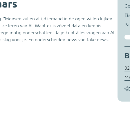
aars
Ge
B
ig: “Mensen zullen altijd iemand in de ogen willen kijken
Pa
 ze leren van AI. Want er is zóveel data en kennis
regelmatig onderschatten. Ja je kunt álles vragen aan AI.
alslag voor je. En onderscheiden news van fake news.
B
02
Ma