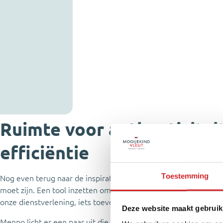
Ruimte voor authenticiteit,
efficiëntie
Toestemming
Nog even terug naar de inspiratie, want die was er zeker ook. Ba
moet zijn. Een tool inzetten omdat het nieuw is, of omdat het “
onze dienstverlening, iets toevoegen voor onze opdrachtgevers.
Deze website maakt gebruik
Menno licht er een paar uit die in New York de revue passeerde