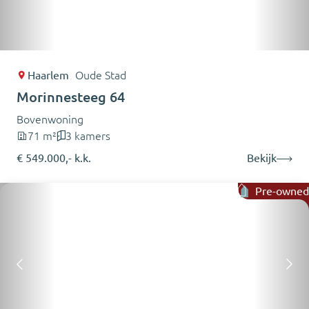
Haarlem
Oude Stad
Morinnesteeg 64
Bovenwoning
71 m²
3 kamers
€ 549.000,- k.k.
Bekijk
Pre-owned