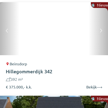
Nieuw
Beinsdorp
Hillegommerdijk 342
392 m²
€ 375.000,- k.k.
Bekijk
Nieuw