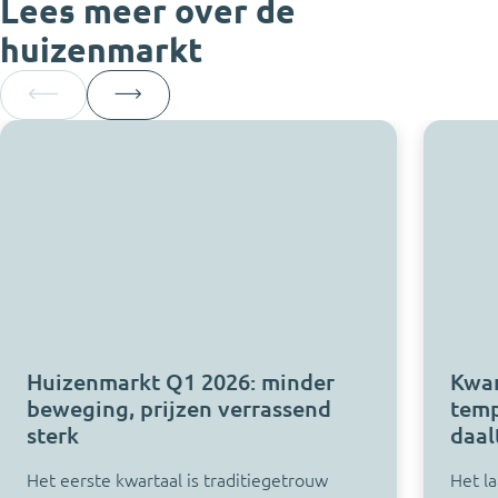
Lees meer over de
huizenmarkt
Huizenmarkt Q1 2026: minder
Kwar
beweging, prijzen verrassend
temp
sterk
daalt
Het eerste kwartaal is traditiegetrouw
Het la