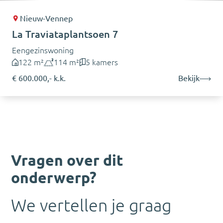
Nieuw-Vennep
La Traviataplantsoen 7
Eengezinswoning
122 m²
114 m²
5 kamers
€ 600.000,- k.k.
Bekijk
Vragen over dit
onderwerp?
We vertellen je graag