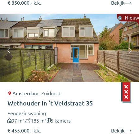
€ 850.000,- k.k.
Bekijk
Nieuw
Amsterdam
Zuidoost
Wethouder In ’t Veldstraat 35
Eengezinswoning
97 m²
185 m²
5 kamers
€ 455.000,- k.k.
Bekijk