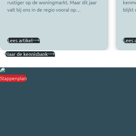
rustiger op de woningmarkt. Maar dit jaar
kenme
valt bij ons in de regio vooral op…
blijkt
Lees artikel
Lees a
Naar de kennisbank
Stappenplan