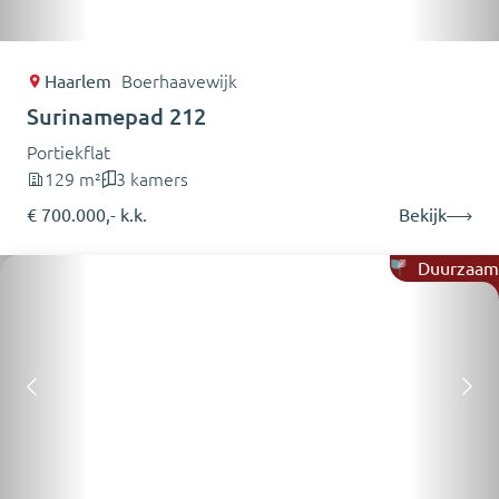
Haarlem
Boerhaavewijk
Surinamepad 212
Portiekflat
129 m²
3 kamers
€ 700.000,- k.k.
Bekijk
Duurzaam