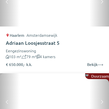
Haarlem
Amsterdamsewijk
Adriaan Loosjesstraat 5
Eengezinswoning
103 m²
79 m²
4 kamers
€ 650.000,- k.k.
Bekijk
Duurzaam