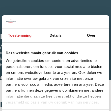
Bekijk ons stappenplan
Toestemming
Details
Over
Alles over het kopen van een huis
Deze website maakt gebruik van cookies
Wat komt er allemaal kijken bij het kopen van een huis? Je
leest het in ons stappenplan over een huis kopen. Inclusief
We gebruiken cookies om content en advertenties te
handige tijdlijn en fijne video’s.
personaliseren, om functies voor social media te bieden
en om ons websiteverkeer te analyseren. Ook delen we
Bekijk het stappenplan
informatie over uw gebruik van onze site met onze
partners voor social media, adverteren en analyse. Deze
partners kunnen deze gegevens combineren met andere
informatie die u aan ze heeft verstrekt of die ze hebben
verzameld op basis van uw gebruik van hun services.
Bekijk onze woningen