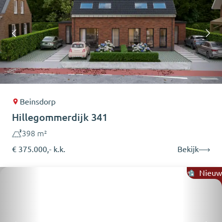
Beinsdorp
Hillegommerdijk 341
398 m²
€ 375.000,- k.k.
Bekijk
Nieuw