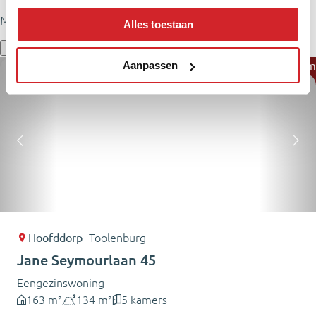
Misschien staat jouw droomhuis er wel tussen.
Alles toestaan
Duurzaam
Aanpassen
Hoofddorp
Toolenburg
Jane Seymourlaan 45
Eengezinswoning
163 m²
134 m²
5 kamers