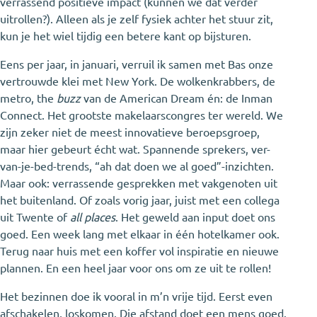
verrassend positieve impact (kunnen we dat verder
uitrollen?). Alleen als je zelf fysiek achter het stuur zit,
kun je het wiel tijdig een betere kant op bijsturen.
Eens per jaar, in januari, verruil ik samen met Bas onze
vertrouwde klei met New York. De wolkenkrabbers, de
metro, the
buzz
van de American Dream én: de Inman
Connect. Het grootste makelaarscongres ter wereld. We
zijn zeker niet de meest innovatieve beroepsgroep,
maar hier gebeurt écht wat. Spannende sprekers, ver-
van-je-bed-trends, “ah dat doen we al goed”-inzichten.
Maar ook: verrassende gesprekken met vakgenoten uit
het buitenland. Of zoals vorig jaar, juist met een collega
uit Twente of
all places
. Het geweld aan input doet ons
goed. Een week lang met elkaar in één hotelkamer ook.
Terug naar huis met een koffer vol inspiratie en nieuwe
plannen. En een heel jaar voor ons om ze uit te rollen!
Het bezinnen doe ik vooral in m’n vrije tijd. Eerst even
afschakelen, loskomen. Die afstand doet een mens goed.