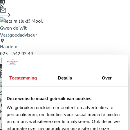
Gwen de Wit
Vastgoedadviseur
Haarlem
023 – 542 02 44
|
06 – 82 05 80 71
Toestemming
Details
Over
Sandra van der Lans
Deze website maakt gebruik van cookies
Management Assistent
We gebruiken cookies om content en advertenties te
Haarlem
personaliseren, om functies voor social media te bieden
023 – 542 02 44
en om ons websiteverkeer te analyseren. Ook delen we
|
06 – 57 69 83 89
informatie over uw gebruik van onze site met onze