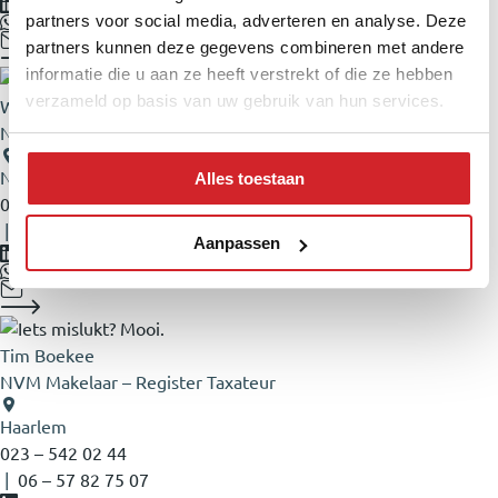
partners voor social media, adverteren en analyse. Deze
partners kunnen deze gegevens combineren met andere
informatie die u aan ze heeft verstrekt of die ze hebben
verzameld op basis van uw gebruik van hun services.
Wendela Klusman
Nieuwbouwadviseur – A-RMT
Nieuwbouw & Projectverhuur
Alles toestaan
023 – 303 34 84
|
06 – 12 16 47 67
Aanpassen
Tim Boekee
NVM Makelaar – Register Taxateur
Haarlem
023 – 542 02 44
|
06 – 57 82 75 07